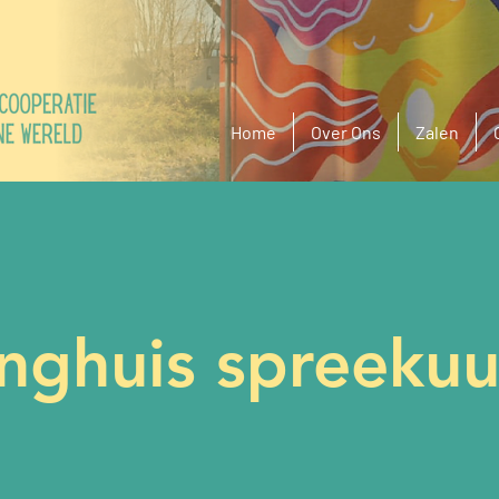
Home
Over Ons
Zalen
inghuis spreekuu