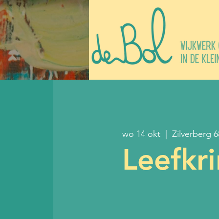
wo 14 okt
  |  
Zilverberg 
Leefkr