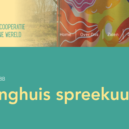
Home
Over Ons
Zalen
68B
inghuis spreekuu