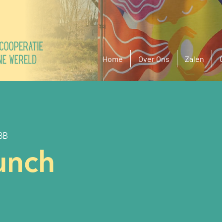
Home
Over Ons
Zalen
8B
unch