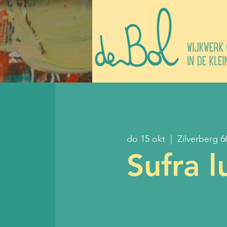
do 15 okt
  |  
Zilverberg 6
Sufra l