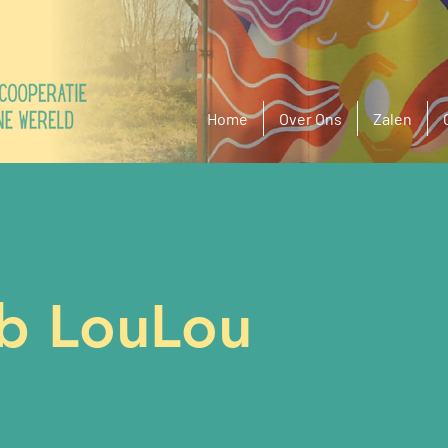
Home
Over Ons
Zalen
ub LouLou