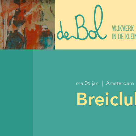
ma 06 jan
  |  
Amsterdam
Breicl