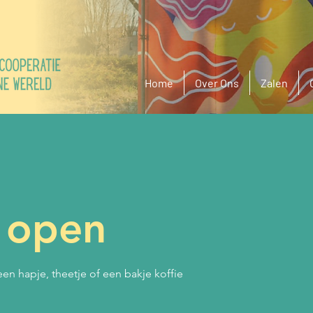
Home
Over Ons
Zalen
s open
en hapje, theetje of een bakje koffie