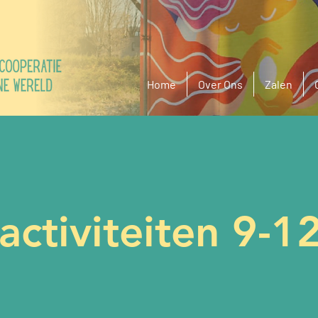
Home
Over Ons
Zalen
ctiviteiten 9-1