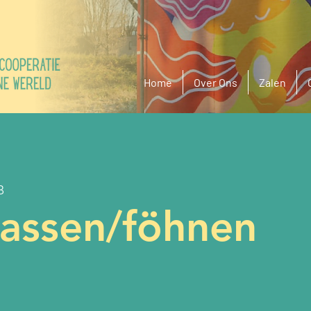
Home
Over Ons
Zalen
B
assen/föhnen