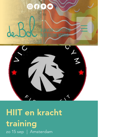
HIIT en kracht
training
zo 15 sep
  |  
Amsterdam