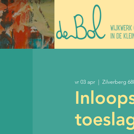
vr 03 apr
  |  
Zilverberg 68
Inloop
toesla