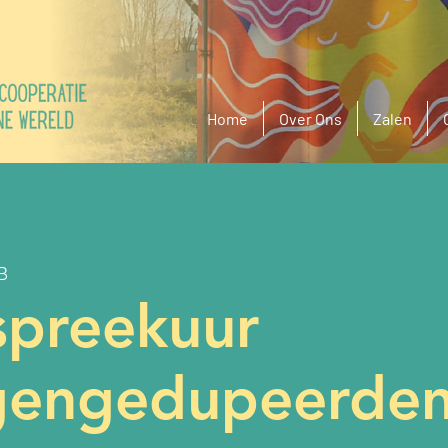
Home
Over Ons
Zalen
B
spreekuur
gengedupeerde