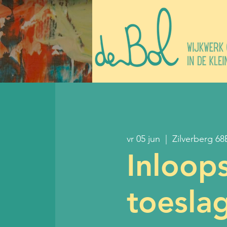
vr 05 jun
  |  
Zilverberg 68
Inloop
toesla