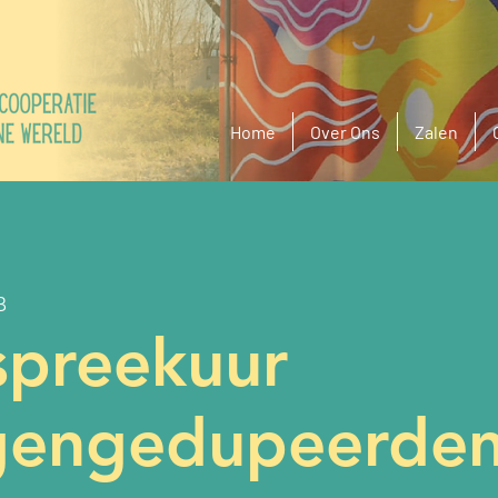
Home
Over Ons
Zalen
B
spreekuur
gengedupeerde