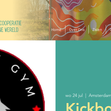
Home
Over Ons
Zalen
wo 24 jul
  |  
Amsterda
Kickb