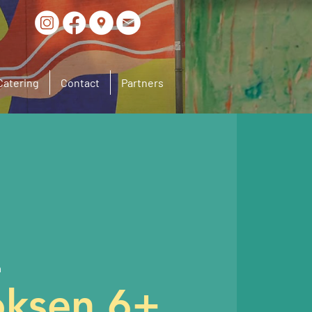
Catering
Contact
Partners
m
oksen 6+