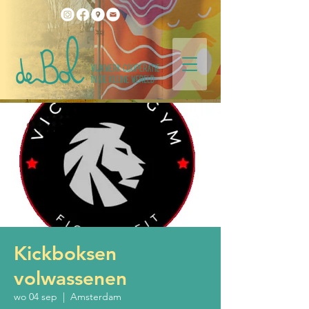
Kickboksen
volwassenen
wo 04 sep
  |  
Amsterdam