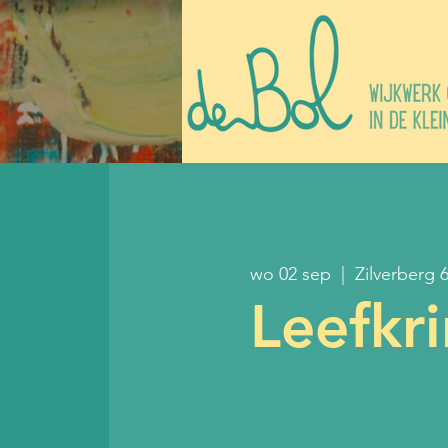
wo 02 sep
  |  
Zilverberg 
Leefkr