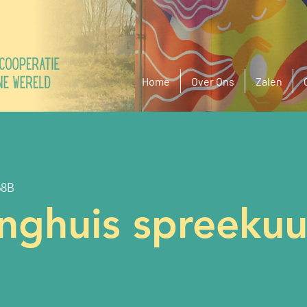
Home
Over Ons
Zalen
68B
inghuis spreekuu