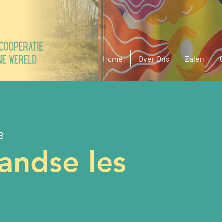
Home
Over Ons
Zalen
B
andse les