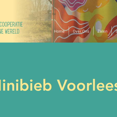
Home
Over Ons
Zalen
nibieb Voorlee