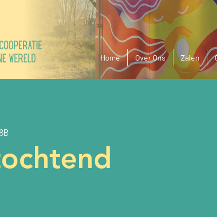
Home
Over Ons
Zalen
68B
tochtend