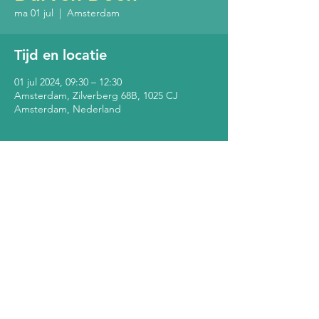
ma 01 jul
  |  
Amsterdam
Tijd en locatie
01 jul 2024, 09:30 – 12:30
Amsterdam, Zilverberg 68B, 1025 CJ
Amsterdam, Nederland
Over het evenement
Cursus voor moeders. Aanmelden of meer 
info: durvendoen@singlesupermom.com of 
0655141679
Alle rechten voorbehouden, Buurthuis de Bol © 2023