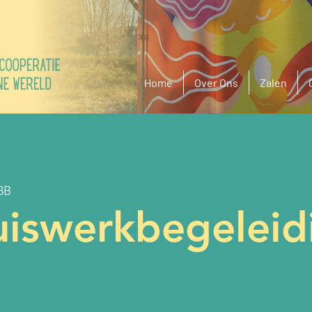
Home
Over Ons
Zalen
8B
iswerkbegeleid