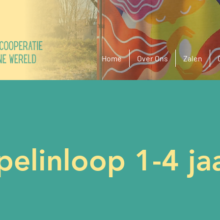
Home
Over Ons
Zalen
elinloop 1-4 jaa