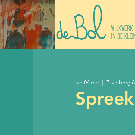
wo 04 mrt
  |  
Zilverberg 
Spreeku