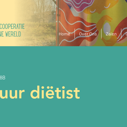
Home
Over Ons
Zalen
68B
ur diëtist