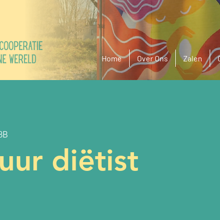
Home
Over Ons
Zalen
8B
ur diëtist