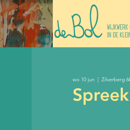
wo 10 jun
  |  
Zilverberg 6
Spreeku