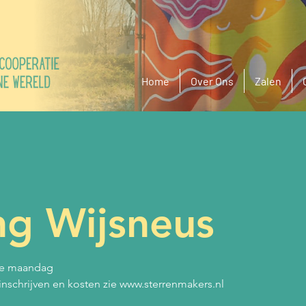
Home
Over Ons
Zalen
ing Wijsneus
ere maandag
, inschrijven en kosten zie www.sterrenmakers.nl