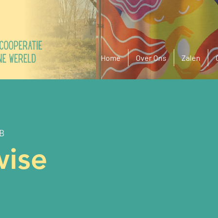
Home
Over Ons
Zalen
8B
wise