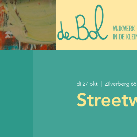
di 27 okt
  |  
Zilverberg 6
Street