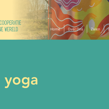
Home
Over Ons
Zalen
h yoga