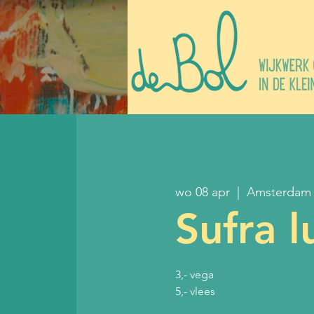
wo 08 apr
  |  
Amsterdam
Sufra l
3,- vega
5,- vlees