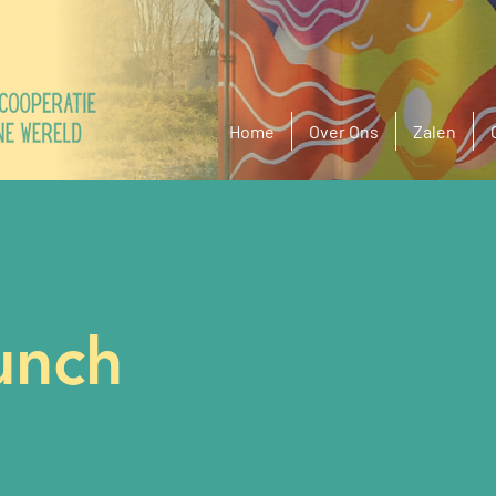
Home
Over Ons
Zalen
unch