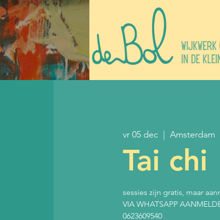
vr 05 dec
  |  
Amsterdam
Tai chi
sessies zijn gratis, maar aan
VIA WHATSAPP AANMELD
0623609540