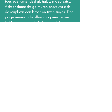
toeslagenschandaal uit huis zijn geplaatst. 
Achter doorzichtige muren ontvouwt zich 
de strijd van een broer en twee zusjes. Drie 
jonge mensen die alleen nog maar elkaar 
hebben wanneer de hele wereld zich 
tegen hen lijkt te keren. Net als de buren, 
leerkrachten, jeugdzorgmedewerkers en 
alle andere omstanders ben je getuige van 
het drama dat zich voltrekt in hun levens, 
maar ook van hun onderlinge dynamiek en 
overlevingskracht.
Verloren Jeugd gaat over kinderen die 
terechtkwamen in een onpersoonlijk 
systeem, die noodgedwongen volwassen 
beslissingen moesten nemen. Maar ook 
over de veerkracht van jonge mensen die in 
het hier en nu proberen af te rekenen met 
de demonen uit het verleden. Verloren 
Jeugd is een vervolg op de voorstelling 
Verloren Onschuld -  de aangrijpende 
voorstelling die eerder dit jaar voor 