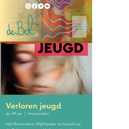
Verloren jeugd
do 09 jan
  |  
Amsterdam
Het Rotterdams Wijktheater en buurthuis