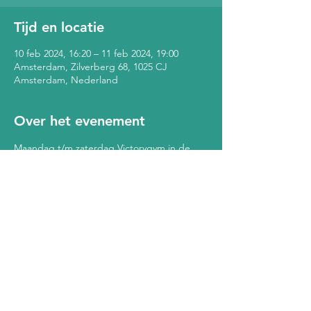
Tijd en locatie
10 feb 2024, 16:20 – 11 feb 2024, 19:00
Amsterdam, Zilverberg 68, 1025 CJ
Amsterdam, Nederland
Over het evenement
Maandag t/m zaterdag Victorygym in de 
Bol: Kickbokslessen, conditietrainingen alle 
leeftijden. Ladies only op dinsdag en 
zaterdag. Zie voor meer informatie over de 
lessen de posts van Victorygym op 
www.instagram.com/buurthuisdebol