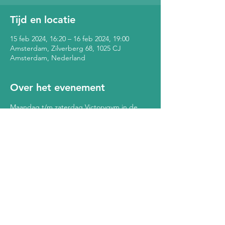
Tijd en locatie
15 feb 2024, 16:20 – 16 feb 2024, 19:00
Amsterdam, Zilverberg 68, 1025 CJ
Amsterdam, Nederland
Over het evenement
Maandag t/m zaterdag Victorygym in de 
Bol: Kickbokslessen, conditietrainingen alle 
leeftijden. Ladies only op dinsdag en 
zaterdag. Zie voor meer informatie over de 
lessen de posts van Victorygym op 
www.instagram.com/buurthuisdebol