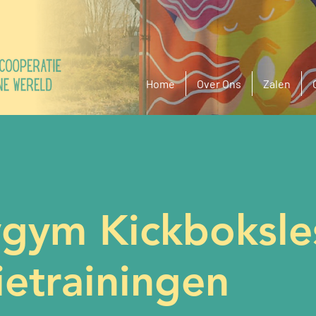
Home
Over Ons
Zalen
ygym Kickboksle
ietrainingen