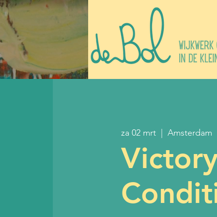
za 02 mrt
  |  
Amsterdam
Victor
Condit