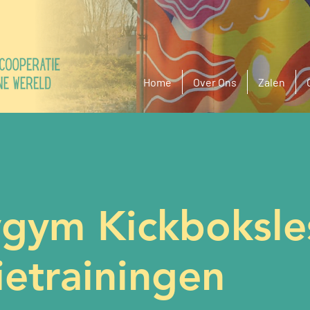
Home
Over Ons
Zalen
ygym Kickboksle
ietrainingen