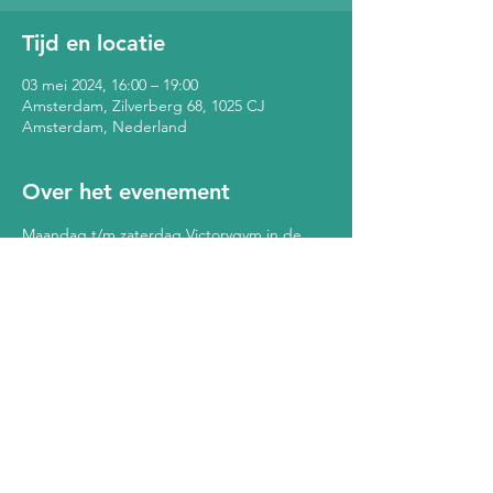
Tijd en locatie
03 mei 2024, 16:00 – 19:00
Amsterdam, Zilverberg 68, 1025 CJ
Amsterdam, Nederland
Over het evenement
Maandag t/m zaterdag Victorygym in de 
Bol: Kickbokslessen, conditietrainingen alle 
leeftijden. Ladies only op dinsdag en 
zaterdag. Zie voor meer informatie over de 
lessen de posts van Victorygym op 
www.instagram.com/buurthuisdebol