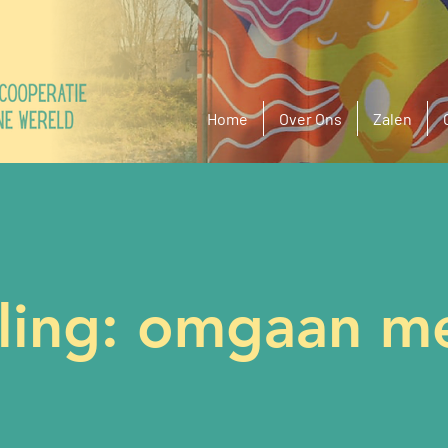
Home
Over Ons
Zalen
ing: omgaan m